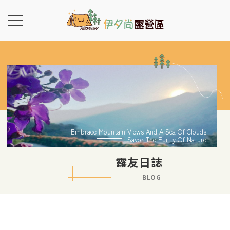
Embrace Mountain Views And A Sea Of Clouds
Savor The Purity Of Nature
露友日誌
BLOG